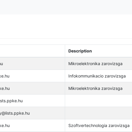
Description
hu
Mikroelektronika zarovizsga
ke.hu
Infokommunikacio zarovizsga
ke.hu
Mikroelektronika zarovizsga
sts.ppke.hu
y@lists.ppke.hu
ke.hu
Szoftvertechnologia zarovizsga