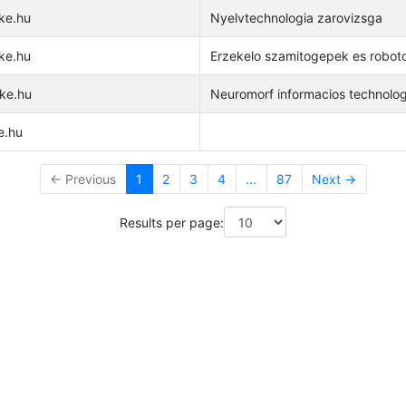
ke.hu
Nyelvtechnologia zarovizsga
ke.hu
Erzekelo szamitogepek es robot
ke.hu
Neuromorf informacios technolog
e.hu
← Previous
1
2
3
4
...
87
Next →
Results per page: