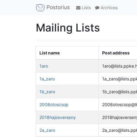
Postorius
Lists
Archives
Mailing Lists
List name
Post address
1aro
1aro@lists.ppke.
1a_zaro
1a_zaro@lists.pp
1b_zaro
1b_zaro@lists.pp
2008otoscsop
2008otoscsop@li
2018hajosverseny
2018hajosversen
2a_zaro
2a_zaro@lists.pp