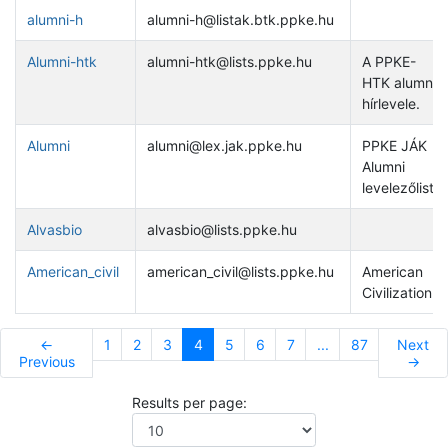
alumni-h
alumni-h@listak.btk.ppke.hu
Alumni-htk
alumni-htk@lists.ppke.hu
A PPKE-
HTK alumni
hírlevele.
Alumni
alumni@lex.jak.ppke.hu
PPKE JÁK
Alumni
levelezőlista
Alvasbio
alvasbio@lists.ppke.hu
American_civil
american_civil@lists.ppke.hu
American
Civilization
←
1
2
3
4
5
6
7
...
87
Next
Previous
→
Results per page: