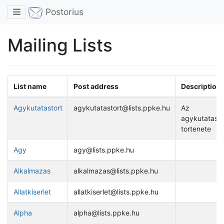
Toggle navigation
Postorius
Mailing Lists
List name
Post address
Description
Agykutatastort
agykutatastort@lists.ppke.hu
Az
agykutatas
tortenete
Agy
agy@lists.ppke.hu
Alkalmazas
alkalmazas@lists.ppke.hu
Allatkiserlet
allatkiserlet@lists.ppke.hu
Alpha
alpha@lists.ppke.hu